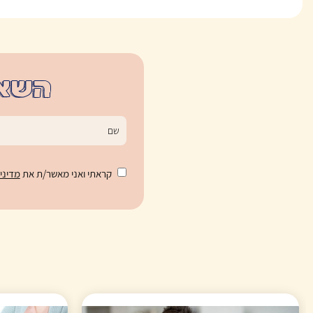
השאי
קראתי ואני מאשר/ת את
מדיני