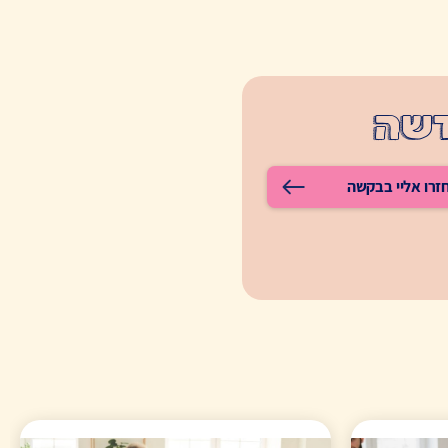
דשה
זרו אליי בבקשה