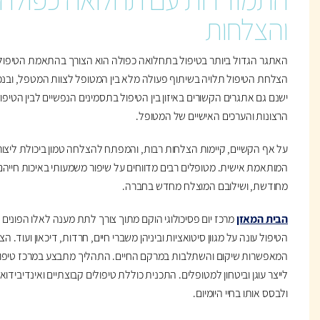
והצלחות
האתגר הגדול ביותר בטיפול בתחלואה כפולה הוא הצורך בהתאמת הטיפול ל
הצלחת הטיפול תלויה בשיתוף פעולה מלא בין המטופל לצוות המטפל, ובנ
ישנם גם אתגרים הקשורים באיזון בין הטיפול בתסמינים הנפשיים לבין הטיפו
הרצונות והערכים האישיים של המטופל.
על אף הקשיים, קיימות הצלחות רבות, והמפתח להצלחה טמון ביכולת ליצור
המותאמת אישית. מטופלים רבים מדווחים על שיפור משמעותי באיכות חייהם,
מחודשת, ושילובם המוצלח מחדש בחברה.
הבית המאזן
מרכז יום פסיכולוגי הוקם מתוך צורך לתת מענה לאלו הפונים ל
הטיפול עונה על מגוון סיטואציות וביניהן משברי חיים, חרדות, דיכאון ועוד.
המאפשרות שיקום והשתלבות במרקם החיים. התהליך מתבצע במרכז טיפול
לייצר עוגן וביטחון למטופלים. התכנית כוללת טיפולים קבוצתיים ואינדיבידוא
ולבסס אותו בחיי היומיום.