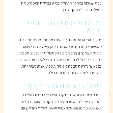
נוסף שנאסף במהלך התהליך מסייע בבחירת האסטרטגיות
היעילות ביותר להמשך הדרך.
מתי כדאי לפנות לשיקום נפשי
פרטי?
שיקום נפשי פרטי מתאים לאנשים המתמודדים עם משברי חיים
משמעותיים, חרדות מתמשכות, דיכאון קשה או מצבי פוסט
טראומה. במקרים בהם הטיפול הפסיכולוגי הרגיל אינו מספיק,
שיקום פרטי יכול להוות פתרון יעיל. מומלץ לשקול את האופציה הזו
גם כאשר נדרשת סביבה טיפולית תומכת ואינטנסיבית יותר,
המעניקה למטופל חוויה מרוכזת ומכילה.
כיצד לבחור את המקום הנכון?
בחירה במרכז המתאים לשיקום נפשי היא קריטית להצלחת
הטיפול. חשוב לחפש מקום עם צוות מקצועי ומנוסה, המציע
תוכניות טיפול מגוונות ומותאמות אישית. מומלץ להתייעץ עם