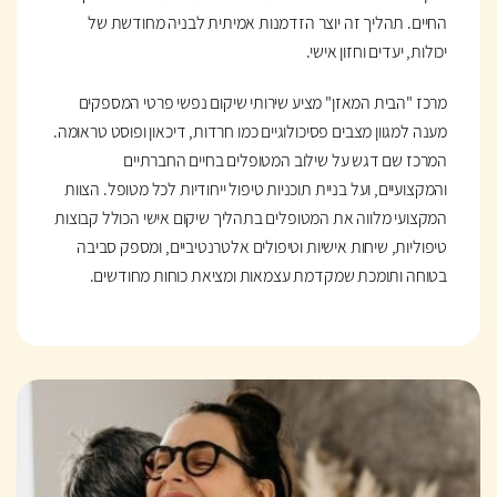
החיים. תהליך זה יוצר הזדמנות אמיתית לבניה מחודשת של
יכולות, יעדים וחזון אישי.
מרכז "הבית המאזן" מציע שירותי שיקום נפשי פרטי המספקים
מענה למגוון מצבים פסיכולוגיים כמו חרדות, דיכאון ופוסט טראומה.
המרכז שם דגש על שילוב המטופלים בחיים החברתיים
והמקצועיים, ועל בניית תוכניות טיפול ייחודיות לכל מטופל. הצוות
המקצועי מלווה את המטופלים בתהליך שיקום אישי הכולל קבוצות
טיפוליות, שיחות אישיות וטיפולים אלטרנטיביים, ומספק סביבה
בטוחה ותומכת שמקדמת עצמאות ומציאת כוחות מחודשים.