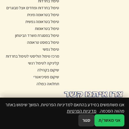
טיפול בחרדות
טיפול בחרדות ופחדים אצל מבוגרים
טיפול בטראומה מינית
טיפול בטראומה נפשית
טיפול בטראומות
טיפול במסגרת משרד הביטחון
טיפול בפוסט טראומה
טיפול נפשי
מרכז טיפול הוליסטי לטיפול בחרדות
קליניקה לטיפול רגשי
שיקום בקהילה
שיקום פסיכיאטרי
תחלואה כפולה
צרו איתנו קשר
היסמין 8, הרצליה פיתוח
אנו משתמשים במידע בהתאם למדיניות הפרטיות. המשך שימוש באתר
מהווה הסכמה.
מדיניות הפרטיות
Whatsapp
אני מאשר/ת
סגור
hamotalcaro@gmail.com
WhatsApp
050-2230860
050-2230860