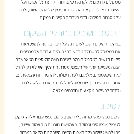
מטופלים קודמים או לקרוא המלצות וחוות דעת על המרכז ועל
הישגיו. כדאי לבדוק את ההכשרה והניסיון של אנשי הצוות, ולברר
על מסגרות הטיפול ודרכי העבודה הקיימות במקום.
היבטים חשובים בתהליך השיקום
במהלך השיקום חשוב לשים דגש על חיבור בין גוף לנפש, ולעודד
את המטופל להשתלב מחדש בחיי היומיום. עבודה על מרכיבים
פיזיים ורגשיים במקביל תורמת ליצירת חוויה הוליסטית המאפשרת
הבנה מעמיקה יותר של העצמי. מטרת התהליך היא לא רק להקל
על הסימפטומים, אלא גם לפתח יכולות להתמודדות עצמאית עם
אתגרים נפשיים, כך שהמטופל יוכל להחזיר את השליטה לחייו
ולחזור לפעילות מקצועית וחברתית מלאה.
לסיכום
שיקום נפשי פרטי מהווה כלי חשוב בשיקום נפשי עבור אלו הזקוקים
לטיפול אינטנסיבי וממוקד. באמצעות תוכניות מותאמות אישית,
ניתן להשיג שיפור ניכר באיכות החיים והשתלבות מלאה במרקם