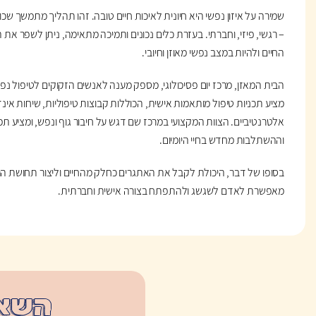
שמירה על איזון נפשי היא חיונית לאיכות חיים טובה. זהו תהליך מתמשך שכ
– רגשי, פיזי, וחברתי. בעזרת כלים נכונים ותמיכה מתאימה, ניתן לשפר את
החיים ולהיות במצב נפשי מאוזן וחיובי.
הבית המאזן, מרכז יום פסיכולוגי, מספק מענה לאנשים הזקוקים לטיפול נפש
מציע תכניות טיפול מותאמות אישית, הכוללות קבוצות טיפוליות, שיחות אינדי
אלטרנטיביים. הצוות המקצועי במרכז שם דגש על חיבור גוף ונפש, ומציע תמי
וההשתלבות מחדש בחיי היומיום.
בסופו של דבר, היכולת לקבל את האתגרים כחלק מהחיים וליצור תחושת הרמ
מאפשרת לאדם לשגשג ולהתפתח בצורה אישית וחברתית.
השאי