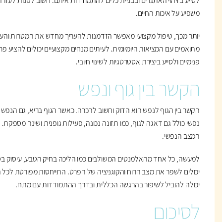
לסייע בזיהוי האתגרים ובבניית כלים להתמודדות איתם. חשוב לפנות לעז
משפיע על איכות החיים.
יותר מכך, טיפול מקצועי מאפשר הזדמנות להעריך מחדש את המטרות והער
מתואמים עם המציאות היומיומית. לעיתים מנחים מקצועיים יכולים להציע פ
פנימיים ולסייע ביצירת אסטרטגיות לשינוי חיובי.
הקשר בין גוף ונפש
הקשר בין הגוף לנפש הוא הדוק וחשוב להכרה. כאשר הגוף בריא, גם הנפש נו
נפשי כולל גם דאגה לגוף, כמו תזונה נכונה, פעילות גופנית ושינה מספקת. ט
המצב הנפשי.
למעשה, כל אחד מהאלמנטים המשולבים כמו הליכה בחיק הטבע, עיסוק בספור
יכולים לשפר את מצב הרוח והקוגניציה של הפרט. התייחסות מפורטת לכל 
יכולה להוביל לשיפור בהרגשה הכללית ובדרך ההתמודדות עם מתח.
לסיכום