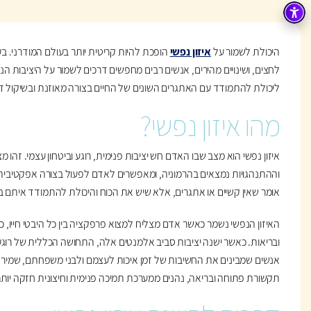
היכולת לשמור על
איזון נפשי
הופכת להיות קריטית יותר בעולם המודרני. בע
לחצים, ושינויים מהירים, אנשים רבים מחפשים דרכים לשמור על היציבות הנ
ליכולת להתמודד עם האתגרים השונים של החיים בצורה מאוזנת ובשיקול ד
מהו איזון נפשי?
איזון נפשי הוא מצב שבו האדם חש יציבות פנימית, רוגע וביטחון עצמי. זהו
וההתנהגויות נמצאים בהרמוניה, ומאפשרים לאדם לפעול בצורה אפקטיבית גם
אומר שאין קשיים או אתגרים, אלא שיש את הכוח והיכולת להתמודד איתם בצ
האיזון הנפשי נשמר כאשר אדם מצליח למצוא פרפקציה בין כל היבטי חייו, כג
ובריאות. כאשר ישנה יציבות סביב אלמנטים אלה, התחושה הכללית של רוגע 
אנשים שמבינים את החשיבות של זמן איכות לעצמם ולבני משפחתם, שמירה
תקשורת פתוחה ובריאה, נהנים ממערכת תמיכה פנימית וחיצונית חזקה יותר