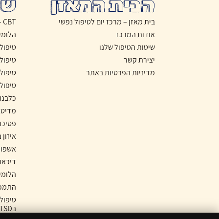
הבית המאזן
שי
בית מאזן – מרכז יום לטיפול נפשי
CBT – טיפול התנהגותי קוגניטיבי
אודות המרכז
הלומי
שיטות הטיפול שלנו
טיפול
יצירת קשר
טיפול
מדיניות הפרטיות באתר
טיפול
טיפול
כלבנו
מדיטצ
פסיכו
איזון 
אשפוז
דיכאון
הלומי
התמכר
טיפול
בPTSD