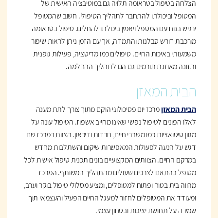
הצלחה בטיפול בטראומה תלויה גם במוטיבציה האישית של
המטופל וביכולתו להתחבר לתהליך הטיפולי. חשוב שהמטופל
ירגיש בנוח עם המטפל ויאמין ביכולתו להחלים. טיפול בטראומה
מורכבת דורש סבלנות והתמדה, אך עם הזמן ניתן לראות שיפור
משמעותי באיכות החיים. טיפולים כמו מדיטציה, פעילות גופנית
ותזונה מאוזנת תורמים גם הם לתהליך ההחלמה.
הבית המאזן
הבית המאזן
מרכז יום פסיכולוגי הוקם מתוך צורך לתת מענה
לאלו הפונים לטיפול נפשי שאינו מחייב אשפוז. הטיפול עונה על
מגוון סיטואציות כמו משברי חיים, חרדות ודיכאון. הצוות במרכז שם
דגש על הנעה לפעולות המאפשרות שיקום והשתלבות מחדש
במרקם החיים. הצוותים המקצועיים בונים תכנית טיפול אישית לכל
מטופל בהתאם לצרכים שעולים מהתהליך המשותף. המרכז
מהווה בית בטוח ופתוח למטופלים, ומציע מסלולי טיפול בוקר וערב,
ומעודד את המטופלים לחזור למעגל החיים הפעיל והעצמאי תוך
שמירה על תחושת יציבות ובטחון עצמי.