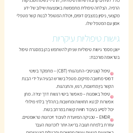
כולל לעיתים קרובות שיחות טיפוליות, תרגילי נשימה וטכניקות
הרפיה. הצלחה טיפולית מתממשת באמצעות שילוב של ידע
מקצועי, ניסיון במצבים דומים, ויכולת המטופל לבנות קשר מטפלי
אמון עם המטפל שלו.
גישות טיפוליות עיקריות
ישנן מספר גישות טיפוליות שניתן להשתמש בהן במסגרת טיפול
בטראומה מורכבת:
טיפול קוגניטיבי-התנהגותי (CBT) – מתמקד בשינוי
דפוסי מחשבה מזיקים. מטפל בשורש הבעיה על ידי הבנת
הקשר בין מחשבות, רגש, והתנהגות.
טיפול באומנות – מאפשר ביטוי רגשות דרך יצירה. מתן
אפשרות לבטא תחושות ומחשבות בתהליך בלתי מילולי
יכול לסייע בעיבוד חוויות קשות במרחב בטוח.
EMDR – טכניקה המיועדת לעיבוד זיכרונות טראומטיים.
עוזרת בלפתח תגובה בריאה יותר לזכרונות העבר
באמצעות תנועות עיניים ממושכות ותרגילים קוגניטיביים.