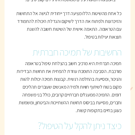
כל אחת מהשיטות הללו מציעה דרך ייחודית לגישה אל התחושות
והזיכרונות ולפתוח את הדרך לשיקום והגדלת היכולת להתמודד
עם הטראומה. התאמה אישית של השיטות חשובה להשגת
תוצאות יעילות בטיפול.
החשיבות של תמיכה חברתית
תמיכה חברתית היא מרכיב חשוב בהצלחת טיפול בטראומה
מורכבת. הסביבה התומכת עוזרת להפחית את תחושת הבדידות
והניכור, ומסייעת בהחלמה רגשית. קבוצות תמיכה יכולות להוות
מקום בטוח לשיתוף חוויות ולמידה מאנשים שעוברים תהליכים
דומים. התמיכה ממעגלים חברתיים קרובים, כולל בני משפחה
וחברים, מסייעת בביסוס תחושת ההשתייכות והביטחון, ומשמשת
כעוגן בחיים בתקופות קשות.
כיצד ניתן להקל על הטיפול?