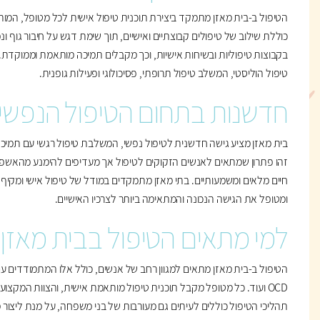
הטיפול ב-בית מאזן מתמקד ביצירת תוכנית טיפול אישית לכל מטופל, המו
כוללת שילוב של טיפולים קבוצתיים ואישיים, תוך שימת דגש על חיבור גוף
בקבוצות טיפוליות ובשיחות אישיות, וכך מקבלים תמיכה מותאמת וממוקדת.
טיפול הוליסטי, המשלב טיפול תרופתי, פסיכולוגי ופעילות גופנית.
חדשנות בתחום הטיפול הנפשי
בית מאזן מציע גישה חדשנית לטיפול נפשי, המשלבת טיפול רגשי עם תמיכה פס
זהו פתרון שמתאים לאנשים הזקוקים לטיפול אך מעדיפים להימנע מהאשפו
חיים מלאים ומשמעותיים. בתי מאזן מתמקדים במודל של טיפול אישי ומקיף
ומטופל את הגישה הנכונה והמתאימה ביותר לצרכיו האישיים.
למי מתאים הטיפול בבית מאזן?
הטיפול ב-בית מאזן מתאים למגוון רחב של אנשים, כולל אלו המתמודדים עם 
OCD ועוד. כל מטופל מקבל תוכנית טיפול מותאמת אישית, והצוות המקצוע
תהליכי הטיפול כוללים לעיתים גם מעורבות של בני משפחה, על מנת ליצור מ