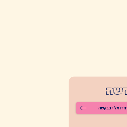
דשה
זרו אליי בבקשה