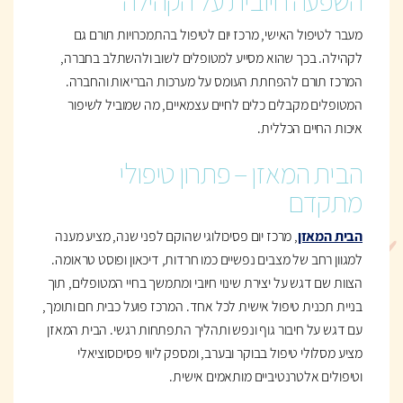
השפעה חיובית על הקהילה
מעבר לטיפול האישי, מרכז יום לטיפול בהתמכרויות תורם גם
לקהילה. בכך שהוא מסייע למטופלים לשוב ולהשתלב בחברה,
המרכז תורם להפחתת העומס על מערכות הבריאות והחברה.
המטופלים מקבלים כלים לחיים עצמאיים, מה שמוביל לשיפור
איכות החיים הכללית.
הבית המאזן – פתרון טיפולי
מתקדם
הבית המאזן
, מרכז יום פסיכולוגי שהוקם לפני שנה, מציע מענה
למגוון רחב של מצבים נפשיים כמו חרדות, דיכאון ופוסט טראומה.
הצוות שם דגש על יצירת שינוי חיובי ומתמשך בחיי המטופלים, תוך
בניית תכנית טיפול אישית לכל אחד. המרכז פועל כבית חם ותומך,
עם דגש על חיבור גוף ונפש ותהליך התפתחות רגשי. הבית המאזן
מציע מסלולי טיפול בבוקר ובערב, ומספק ליווי פסיכוסוציאלי
וטיפולים אלטרנטיביים מותאמים אישית.