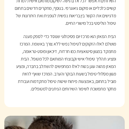
השירותים ולאפשר לכל אדם גישה לשיקום מותאם אישית למרות
קשיים כלכליים או מיקום גיאוגרפי. בנוסף, מחקרים חדשים בתחום
מדגישים את הקשר בין בריאות נפשית לגופנית ואת היתרונות של
טיפול הוליסטי בכל מישורי החיים.
הבית המאזן הוא מרכז יום פסיכולוגי שנוסד כדי לספק מענה
מושלם לאלו הזקוקים לטיפול נפשי ללא צורך באשפוז. המרכז
מתמקד במגוון סיטואציות כמו חרדות, דיכאון ופוסט-טראומה,
ומציע תהליך טיפולי אישי וקבוצתי המותאם לכל מטופל. הבית
המאזן מהווה עוגן בטוח לאלו המחפשים להשתלב בחברה, ומציע
מגוון מסלולי טיפול בשעות הבוקר והערב. המרכז שואף להיות
מוביל בתחום, באמצעות פיתוח שיטות טיפול מתקדמות ועבודת
מחקר מתמשכת לשיפור השירותים הניתנים למטופלים.