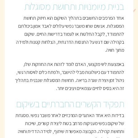
בניית מיומנויות ותחושת מסוגלות
אחד המרכיבים החשובים בתהליך השיקום הוא חיזוק תחושת
המסוגלות. אנשים שחוו משבר נפשי עלולים לאבד אמון ביכולתם
להתמודד, לקבל החלטות או לעמוד בדרישות החיים. שיקום
בקהילה שם דגש על התנסות הדרגתית, הצלחות קטנות ולמידה
מתוך חוויה.
באמצעות ליווי מקצועי, האדם לומד לזהות את החוזקות שלו,
להתמודד עם כישלונות מבלי להישבר, ולפתח כלים לוויסות רגשי,
ניהול זמן ויצירת שגרה בריאה. תחושת המסוגלות שנבנית בתהליך
זה היא בסיס לחיים עצמאיים ויציבים יותר.
תפקיד הקשרים החברתיים בשיקום
בדידות היא אחד האתגרים המרכזיים לאחר משבר נפשי. מסגרות
של שיקום נפשי מעניקות מרחב בטוח ליצירת קשרים, שייכות
ותחושת קהילה. הקבוצה מאפשרת שיתוף, למידה הדדית וחוויה