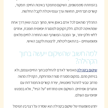
בהפחתת סימפטומים, השיקום מתמקד באיכות החיים: תפקוד,
קשרים חברתיים, תחושת ערך עצמי ויכולת לקבל החלטות.
התהליך מותאם לכל אדם באופן אישי, מתוך הבנה שאין דרך אחת
שמתאימה לכולם. חלק זקוקים למסגרת יומיומית תומכת, אחרים
לליווי חלקי יותר, אך המכנה המשותף הוא החתירה לחיים מלאים
ומשמעותיים – בהתאם ליכולות, לרצונות ולקצב האישי.
למה חשוב שהשיקום ייעשה בתוך
הקהילה?
שיקום בקהילה
מאפשר לאדם להחלים בתוך החיים עצמם, ולא
בניתוק מהם. במקום מסגרת סגורה ומרוחקת, הקהילה מהווה
מרחב טבעי לתרגול מיומנויות, יצירת קשרים והתמודדות עם
אתגרים אמיתיים. השיקום אינו מתרחש "על הנייר", אלא במפגש
יומיומי עם העולם.
יתרון משמעותי של שיקום בקהילה הוא שמירה על רצף בין הטיפול