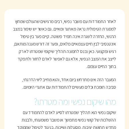
לאחר התמודדות עם משבר נפשי, רבים מרגישים שהעולם שמחוץ
למסגרת הטיפולית נראה מאתגר ומאיים. גם כאשר יש שיפור במצב
הרגשי, החזרה לשגרה אינה תמיד פשוטה. קיים פער בין טיפול
אינטנסיבי לבין חיים עצמאיים מלאים, ופער זה דורש מענה מותאם,
רגיש ומקצועי. כאן נכנס לתמונה תהליך שיקומי שמטרתו לא רק
לייצב את המצב הנפשי, אלא גם לאפשר לאדם לחזור ולתפקד
בתוך החיים עצמם.
המעבר הזה אינו מתרחש ביום אחד, והוא מחייב ליווי הדרגתי,
סביבה תומכת וכלים מעשיים להתמודדות עם אתגרי היומיום.
מהו שיקום נפשי ומה מטרתו?
שיקום נפשי הוא תהליך שמטרתו לסייע לאדם להתמודד עם
ההשלכות של קושי נפשי מתמשך או משבר משמעותי, ולבנות
מחדש תחושת יציבות, מסוגלות ושייכות. בניגוד לטיפול שממוקד