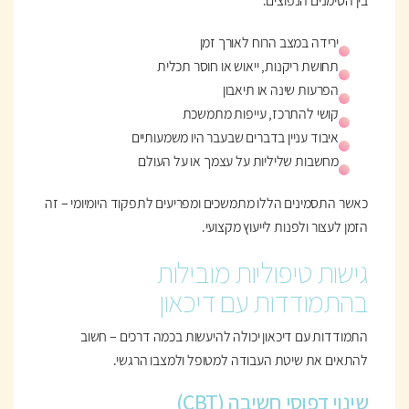
בין הסימנים הנפוצים:
ירידה במצב הרוח לאורך זמן
תחושת ריקנות, ייאוש או חוסר תכלית
הפרעות שינה או תיאבון
קושי להתרכז, עייפות מתמשכת
איבוד עניין בדברים שבעבר היו משמעותיים
מחשבות שליליות על עצמך או על העולם
כאשר התסמינים הללו מתמשכים ומפריעים לתפקוד היומיומי – זה
הזמן לעצור ולפנות לייעוץ מקצועי.
גישות טיפוליות מובילות
בהתמודדות עם דיכאון
התמודדות עם דיכאון יכולה להיעשות בכמה דרכים – חשוב
להתאים את שיטת העבודה למטופל ולמצבו הרגשי.
שינוי דפוסי חשיבה (CBT)