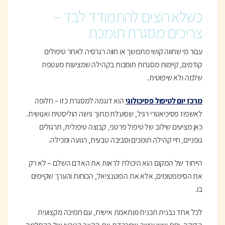
כשלא רוצים להתמודד לבד –
צריכים מסגרת תומכת
עבור מי שחווה קושי מתמשך או חווה רגרסיה לאחר טיפולים
קודמים, קיימות מסגרות תומכות בקהילה שמציעות מעטפת
שלמה ולא שיפוטית.
מרכז יום לטיפול פסיכולוגי
הוא דוגמה למסגרת כזו – חלופה
לאשפוז פסיכיאטרי רגיל, שפועלת מתוך גישה הוליסטית ואנושית.
כאן מציעים שילוב של טיפול פרטני, קבוצה טיפולית, תרגולים
גופניים, חיי קהילה תומכים וסביבה טבעית, רגועה ומכילה.
הייחוד של המקום הוא היכולת לראות את האדם השלם – לא רק
את הסימפטומים, אלא את הפוטנציאל, הכוחות והערך שקיימים
בו.
לכל אחד נבנית תכנית מותאמת אישית, עם תמיכה מקצועית