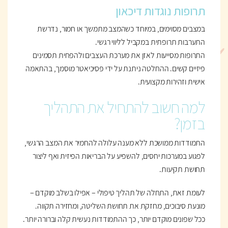
תרופות נוגדות דיכאון
במצבים מסוימים, במיוחד כשהמצב מתמשך או חמור, נדרשת
התערבות תרופתית במקביל לליווי רגשי.
התרופות מסייעות לאזן את מערכת העצבים ולהפחית תסמינים
פיזיים קשים. ההחלטה ניתנת על ידי פסיכיאטר מוסמך, בהתאמה
אישית וזהירות מקצועית.
למה חשוב להתחיל את התהליך
בזמן?
התמודדות ממושכת ללא מענה עלולה להחמיר את המצב הרגשי,
לפגוע במערכות יחסים, להשפיע על הבריאות הפיזית ואף ליצור
תחושת תקיעות.
לעומת זאת, התחלה של תהליך טיפולי – אפילו בשלב מוקדם –
מונעת סיבוכים, מחזקת את תחושת השליטה, ומחזירה תקווה.
ככל שפונים מוקדם יותר, כך ההתמודדות נעשית קלה וברורה יותר.