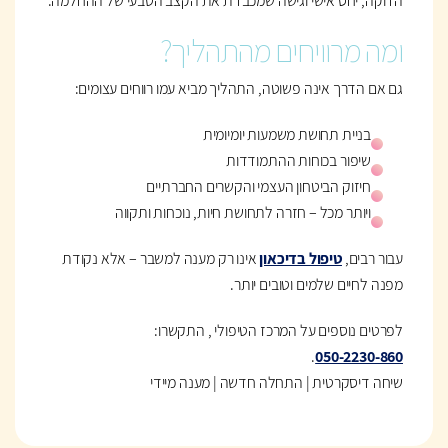
הדוקה, יחס אישי וגישה שמכבדת את הקצב הטבעי של ההחלמה.
ומה מרוויחים מהתהליך?
גם אם הדרך אינה פשוטה, התהליך מביא עמו רווחים עצומים:
בניית תחושת משמעות יומיומית
שיפור בכוחות ההתמודדות
חיזוק הביטחון העצמי והקשרים החברתיים
ויותר מכל – חזרה לתחושת חיות, נוכחות ותקווה
עבור רבים,
טיפול בדיכאון
אינו רק מענה למשבר – אלא נקודת
מפנה לחיים שלמים וטובים יותר.
לפרטים נוספים על המרכז הטיפולי , התקשרו:
.
050-2230-860
שיחה דיסקרטית | התחלה חדשה | מענה מיידי