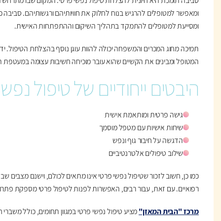
סביבה תומכת היא חיונית להצלחת טיפול נפשי פרטי. המקום שבו מתרחש הטי
ומאפשר למטופלים להרגיש בנוח לחלוק את חוויותיהם ורגשותיהם. סביבה כז
ומסייעת למטופלים להתמקד בתהליך השיקום וההתפתחות האישית.
תמיכה מחוג המכרים והמשפחה יכולה להוות עוגן נוסף בהצלחת הטיפול. י
המטופל ומבינים את הקשיים שהוא עובר מוכיחה חשיבות עצומה במעטפת ה
היבטים ייחודיים של טיפול נפשי
גישה פרטית ומותאמת אישית
שיחות אישיות עם מטפל מוסמך
הדגשה על חיבור גוף ונפש
שילוב טיפולים אלטרנטיביים
כמו כן, חשוב לזכור שטיפול נפשי פרטי אינו מתאים לכולם, וישנם מצבים ש
רפואיים. עם זאת, עבור רבים, האפשרות לפנות לטיפול פרטי מספקת פתרון ג
מרכז "הבית המאזן"
מציע טיפול נפשי פרטי במגוון תחומים, כולל משברי חי