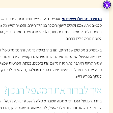
הבחירה בטיפול נפשי פרטי
מאפשרת גישה אישית ומותאמת לצרכים האישי
מוצאים את עצמם זקוקים לייעוץ ותמיכה במהלך חייהם, והפנייה לאיש מקצוע
המפתח לשיפור איכות החיים. יתרונות אלו כוללים גמישות בזמני הטיפול, פ
למומחים המובילים בתחום.
באספקטים מסוימים של החיים, ישנו צורך בגישה פרטית יותר מאשר טיפול ק
ציבוריים. הטיפול הפרטי גם מאפשר לתת מענה מדויק ומיידי לצרכים מיוחדי
עשויה להיות המתנה לתור או חוסר גמישות בזמנים. בנוסף, הפרטיות שמצי
מידע שיחולק במהלך הפגישות ישמר בסודיות מוחלטת, מה שיכול להיות קר
לשתף במידע רגיש.
איך לבחור את המטפל הנכון?
בחירת המטפל הנכון היא משימה חשובה שיכולה להשפיע רבות על תהליך ה
לבדוק את הכשרתו וניסיונו של המטפל, לוודא שהוא מורשה ומוסמך, ולהרגי