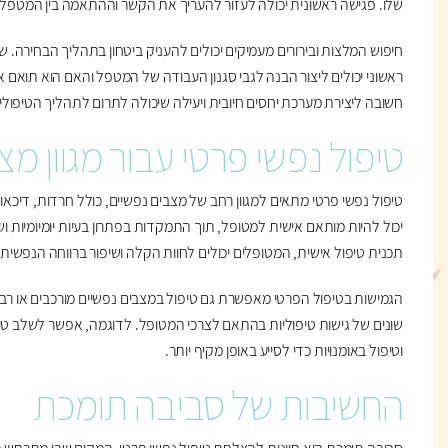
שלו. פגישה ראשונית יכולה לעזור להעריך את הקשר וההתאמה בין המטפל
חיפוש המלצות ובירורים מעמיקים יכולים להעניק ביטחון בתהליך הבחירה. שי
ראשוני יכולים ליצור הבנה לגבי סגנון העבודה של המטפל והאם הוא תואם 
חשובה ליצירת מערכת יחסים חיובית ויעילה שיכולה לתרום לתהליך הטיפולי 
טיפול נפשי פרטי עבור מגוון מצ
טיפול נפשי פרטי מתאים למגוון רחב של מצבים נפשיים, כולל חרדות, דיכאון
יכול להיות מותאם אישית למטופל, תוך התמקדות בפתרון בעיות יומיומיות ושי
תכנית טיפול אישית, המטופלים יכולים לחוות הקלה ושיפור ברווחה הנפשית.
הגמישות בטיפול הפרטי מאפשרת גם טיפול במצבים נפשיים מורכבים או רב-ש
שונים של גישות טיפוליות בהתאם לצרכי המטופל. לדוגמה, אפשר לשלב טיפו
וטיפול באומנויות כדי לסייע באופן מקיף יותר.
החשיבות של סביבה תומכת