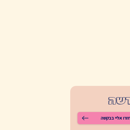
דשה
זרו אליי בבקשה