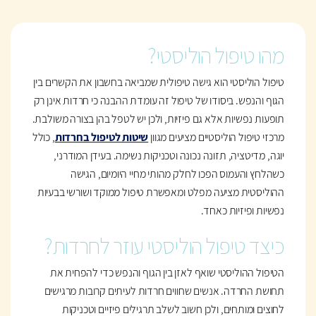
מהו טיפול הוליסטי?
טיפול הוליסטי הוא גישה טיפולית שמביאה בחשבון את הקשרים בין
הגוף והנפש. ביסודו של טיפול זה עומדת ההבנה כי חרדות אינן רק
תופעות נפשיות אלא גם פיזיות, ולכן יש לטפל בהן בצורה משולבת.
מרכזי טיפול הוליסטיים מציעים מגוון
שיטות לטיפול בחרדות
, כולל
יוגה, מדיטציה, תזונה נכונה וטכניקות נשימה. בעידן המודרני,
כשהלחץ והעמוס הפכו לחלק מהותי מחיי היומיום, הגישה
ההוליסטית מציעה מפלט ומאפשרת טיפול ממוקד ושורשי בבעיות
נפשיות ופיזיות כאחד.
כיצד טיפול הוליסטי עוזר לחרדות?
הטיפול ההוליסטי שואף לאזן בין הגוף והנפש כדי להפחית את
תחושת החרדה. אנשים שחווים חרדות לעיתים קרובות מרגישים
לחוצים ומותחים, ולכן חשוב לשלב תרגילים פיזיים וטכניקות