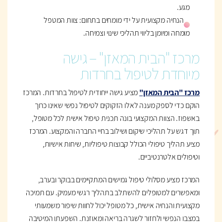
מגע.
הנחיה מקצועית על ידי מומחים בתחום: צוות המטפל
מומחה ומיומן בליווי תהליכי שינוי וצמיחה.
מרכז "הבית המאזן" – גישה
מיוחדת לטיפול בחרדות
מרכז "הבית המאזן"
מציע גישה ייחודית לטיפול בחרדות. המרכז
הוקם כדי לספק מענה לאלו הזקוקים לטיפול נפשי שאינו כרוך
באשפוז. הצוות המקצועי בונה תכנית טיפול אישית לכל מטופל,
תוך דגש על תהליכי שיקום ושילוב בחיי החברה והמקצוע. המרכז
מציע תהליך טיפולי הכולל קבוצות טיפוליות, שיחות אישיות,
וטיפולים אלטרנטיביים.
המרכז מציע מסלולי טיפול גמישים המתקיימים בבוקר ובערב,
ומאפשרים למטופלים להשתלב בתהליך רגשי מעמיק. עם תמיכה
מקצועית והנחיה אישית, כל מטופל יכול לחוות שיפור משמעותי
במצבו הנפשי ולחזור לשגרה בריאה ומאוזנת. השפעתו המיטיבה