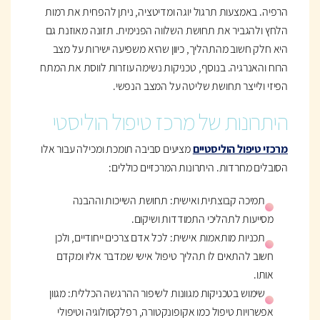
הרפיה. באמצעות תרגול יוגה ומדיטציה, ניתן להפחית את רמות
הלחץ ולהגביר את תחושת השלווה הפנימית. תזונה מאוזנת גם
היא חלק חשוב מהתהליך, כיוון שהיא משפיעה ישירות על מצב
הרוח והאנרגיה. בנוסף, טכניקות נשימה עוזרות לווסת את המתח
הפיזי ולייצר תחושת שליטה על המצב הנפשי.
היתרונות של מרכז טיפול הוליסטי
מרכזי טיפול הוליסטיים
מציעים סביבה תומכת ומכילה עבור אלו
הסובלים מחרדות. היתרונות המרכזיים כוללים:
תמיכה קבוצתית ואישית: תחושת השייכות וההבנה
מסייעות לתהליכי התמודדות ושיקום.
תכניות מותאמות אישית: לכל אדם צרכים ייחודיים, ולכן
חשוב להתאים לו תהליך טיפול אישי שמדבר אליו ומקדם
אותו.
שימוש בטכניקות מגוונות לשיפור ההרגשה הכללית: מגוון
אפשרויות טיפול כמו אקופונקטורה, רפלקסולוגיה וטיפולי