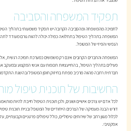
שמגביר את הצלחת הטיפול.
תפקיד המשפחה והסביבה
לתמיכה מהמשפחה ומהסביבה הקרובה יש תפקיד משמעותי בתהליך הטיפ
המשפחה בתהליך הטיפול בתחלואה כפולה יכולה להוות גורם מעודד לתהלי
הנפשי והפיזי של המטופל.
המשפחה והחברים הקרובים אינם רק משמשים כמערכת תמיכה רגשית, אלא ה
פעילים בתהליך הטיפול, בהתייעצויות תכופות עם אנשי המקצוע ובמעקב א
חברתית רחבה מהווה מרכיב מפתח בחיזוק חוסן המטופל ובהשגת התקדמות 
החשיבות של תוכנית טיפול מו
לכל אדם יש צרכים אישיים ושונים, ולכן תוכנית הטיפול חייבת להיות מותא
דורש הבנה מעמיקה של הצרכים הייחודיים של המטופל ובניית תוכנית טיפול 
לכלול מגוון רחב של שירותים טיפוליים, כולל טיפולים פרטניים וקבוצתיים,
אפקטיבי.