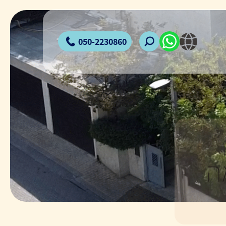
050-2230860
ה