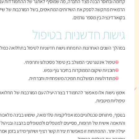
קדומה ובחוסר הבנה מצד החברה, מה שמוסיף לאתגר של ההתמודדות עם
הרפואית מתקשה לספק את השירותים המתאימים, בשל המורכבות של שילוב
בקואורדינציה בין מספר גורמים.
גישות חדשניות בטיפול
במהלך השנים האחרונות התפתחו גישות חדשניות לטיפול בתחלואה כפולה. 
טיפול אינטגרטיבי המשלב בין טיפול פסיכולוגי ותרופתי.
תוכניות שיקום הממוקדות בחיבור גוף ונפש.
מתודולוגיות המשלבות תמיכה משפחתית וחברתית.
אימוץ גישות אלו מאפשר להתמודד בצורה יעילה עם המורכבות של תחלואה
טיפוליות מיטביות.
בנוסף, פיתוחים טכנולוגיים כמו אפליקציות טלרפואה, שימוש בבינה מלאכות
והתאמה אישית של תרופות, מסייעים למטפלים ולמטופלים בהבנה ובניהול 
יעילה יותר. התפתחות זו מאפשרת יצירת קשר רציף ושיתוף מידע בזמן אמת