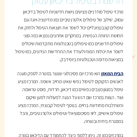
חדשנות בטיפול בדיכאון עמוק
מרכזי טיפול מודרניים מציעים גישות חדשניות לטיפול בדיכאון
עמוק. שילוב של טיפולים אלטרנטיביים כמו מדיטציה ויוגה עם
טיפולים קונבנציונליים יכול לשפר את תוצאות הטיפול ולחזק את
תחושת הרווחה הנפשית. במחקרים אחרונים נמצאו כמה סוגי
טיפולים חדשניים כמו טיפולים בטכנולוגיות מתקדמות שיכולים
לשפר את יכולות המוח ולעודד את התחדשות הנירונים, כמו טיפול
במציאות מדומה וטכנולוגיות ביופידבק.
הבית המאזן
הוא מרכז יום פסיכולוגי שנוצר במטרה לספק מענה
לאנשים הזקוקים לטיפול נפשי שאינו מחייב אשפוז. המרכז מציע
טיפול במגוון מצבים נפשיים כמו דיכאון, חרדות, פוסט טראומה
ועוד. הצוות במרכז שם דגש על הנעה לפעולות למען שיקום
והשתלבות מחודשת בחיים. בנוסף לטיפול קבוצתי, המרכז מציע
טיפולים אישיים, ליווי פסיכוסוציאלי וטיפולים אלטרנטיביים, והכל
במסגרת ביתית ובטוחה.
במרכזים כמו זה, ניתן ללמוד כיצד להתמודד עם הדיכאון בצורה