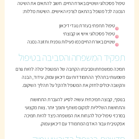
טיפול פסיכולוגי ושינויים באורח החיים. חשוב להתאים את השיטה
הנכונה לכל מטופל בהתאם לצרכיו האישיים. השיטות כוללות:
טיפול תרופתי בעזרת נוגדי דיכאון
טיפול פסיכולוגי אישי או קבוצתי
שינויים באורח החיים כמו פעילות גופנית ותזונה נכונה
תפקיד המשפחה והסביבה בטיפול
תמיכה ממשפחתו וסביבתו הקרובה של המטופל יכולה להיות גורם
משמעותי בתהליך ההתמודדות עם דיכאון עמוק. עידוד, הבנה
והקשבה יכולים לחזק את המטופל ולהקל על תהליך השיקום.
בנוסף, קבוצה תמיכתית עשויה לסייע להעברת התחושות
והתחושות השליליות למקום משתף ותומך יותר. צוות מקצועי
במרכזי טיפול יכול להנחות את המשפחה כיצד להיות תמיכה
אפקטיבית עבור האדם המתמודד עם דיכאון עמוק.