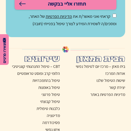
תחזרו אליי בבקשה
קראתי ואני מאשר/ת את
מדיניות הפרטיות
של האתר,
ומסכים/ה לשמירת המידע לצורך טיפול בפנייתי (חובה)
השאירו פרטים
הבית המאזן
שירותינו
בית מאזן – מרכז יום לטיפול נפשי
CBT – טיפול התנהגותי קוגניטיבי
אודות המרכז
הלומי קרב ופוסט טראומטיים
שיטות הטיפול שלנו
טיפול בהתמכרויות
יצירת קשר
טיפול באומנות
מדיניות הפרטיות באתר
טיפול פרטני
טיפול קבוצתי
כלבנות טיפולית
מדיטציה
פסיכודרמה
איזון נפשי