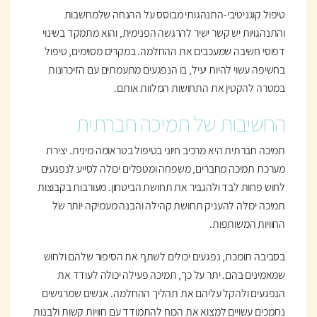
טיפול קוגניטיבי-התנהגותי מבוסס על ההנחה שלמחשבות
והתנהגויות יש קשר ישיר להרגשה הפנימית, והוא מתמקד בשינוי
דפוסי חשיבה שמעכבים את ההחלמה. במקרים מסוימים, טיפול
בחשיפה עשוי להיות יעיל, בו הנפגעים מתעמתים עם הזיכרונות
במטרה להקטין את התחושות המלוות אותם.
החשיבות של תמיכה חברתית
תמיכה חברתית היא מרכיב חיוני בטיפול בטראומה מינית. יצירת
מערכת תמיכה מחברים, משפחה ומטפלים יכולה לסייע לנפגעים
לחוש פחות לבד ולהגביר את תחושת הביטחון. מעורבות בקבוצות
תמיכה יכולה להעניק תחושת קהילה והבנה מעמיקה יותר של
החוויות המשותפות.
בסביבה תומכת, נפגעים יכולים לשתף את הסיפור שלהם ולחוש
שמאמינים בהם. יתר על כך, תמיכה פעילה יכולה לעודד את
הנפגעים ולהקל עליהם את תהליך ההחלמה. אנשים שמרגישים
נתמכים עשויים למצוא את הכוח להתמודד עם חוויות קשות ולבנות