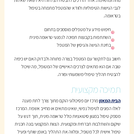
נוחה ומתאימה. אחד הדרכים להבטיח הצלחה היא לשאול שאלות
לגבי הגישות הטיפוליות ולוודא שהמטפל מתמחה בטיפול
בטראומה.
חיפוש מידע על מטפלים מוסמכים בתחום
השתתפות בקבוצות תמיכה לנפגעי טראומה מינית
בחינת הגישה והניסיון של המטפל
חשוב גם לתקשר עם המטפל בצורה פתוחה ולבדוק האם יש כימיה
טובה אם הוא מתאים לצרכים האישיים של המטופל, מה שיכול
להבטיח תהליך טיפולי משמעותי ופורה.
תמיכה מקצועית
הבית המאזן
מרכז יום פסיכולוגי הוקם מתוך צורך לתת מענה
לאלו הפונים לטיפול נפשי, שאינו מתאים או מחייב אשפוז. המרכז
מספק טיפול במגוון סיטואציות כולל טראומה מינית, תוך דגש על
שיקום והשתלבות חברתית ומקצועית. הצוות המקצועי בונה תכנית
טיפול אישית לכל מטופל, ומלווה את התהליך באופן שותף ופעיל