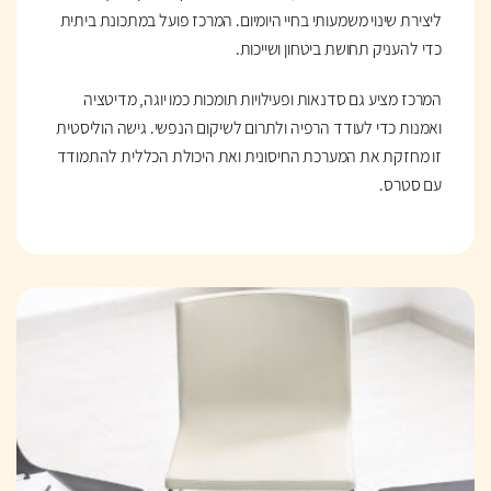
ליצירת שינוי משמעותי בחיי היומיום. המרכז פועל במתכונת ביתית
כדי להעניק תחושת ביטחון ושייכות.
המרכז מציע גם סדנאות ופעילויות תומכות כמו יוגה, מדיטציה
ואמנות כדי לעודד הרפיה ולתרום לשיקום הנפשי. גישה הוליסטית
זו מחזקת את המערכת החיסונית ואת היכולת הכללית להתמודד
עם סטרס.