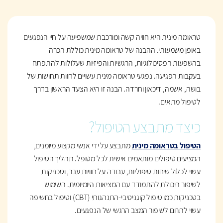
טראומה מינית היא חוויה קשה ומורכבת שמשפיעה על חיי הנפגעים
באופן משמעותי. ההבנה של טראומה מינית כוללת הכרה
בהשפעות הפסיכולוגיות, הרגשיות והפיזיות שעלולות להתפתח
בעקבות הפגיעה. נפגעי טראומה מינית עשויים לחוות תחושות של
בושה, אשמה, דיכאון וחרדה. הבנה זו היא הצעד הראשון בדרך
לטיפול מתאים.
כיצד מתבצע הטיפול?
הטיפול בטראומה מינית
מתבצע על ידי אנשי מקצוע מיומנים,
המציעים טיפולים מותאמים אישית לכל מטופל. תהליך הטיפול
עשוי לכלול שיחות טיפוליות, עבודה על חוויות עבר, וטכניקות
לשיפור היכולת להתמודד עם המציאות היומיומית. השימוש
בטכניקות כמו טיפול קוגניטיבי-התנהגותי (CBT) וטיפול בחשיפה
עשוי לתרום לשיפור המצב הרגשי של הנפגעים.