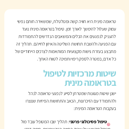
טראומה מינית היא חוויה קשה ומטלטלת, שמשאירה חותם נפשי
עמוק שעלול להימשך לאורך זמן. טיפול בטראומה מינית נועד
להעניק לנפגעים את הכלים והמשאבים הנדרשים להתמודדות
עם הפגיעה ולהשבת תחושת השליטה והאיזון לחייהם. תהליך זה
מתבצע בעזרת גישות מקצועיות המותאמות לצרכים הייחודיים של
כל אדם, במטרה לספק ריפוי ותמיכה לטווח הארוך.
שיטות מרכזיות לטיפול
בטראומה מינית
ישנן שיטות מגוונות שמטרתן לסייע לנפגעי טראומה לנהל
ולהתמודד עם הזיכרונות, הכאב והתחושות הפיזיות שנוצרו
בעקבות הטראומה המינית:
טיפול פסיכולוגי פרטני
: תהליך שבו המטופל עובד מול