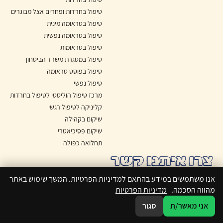
טיפול בחרדות ופחדים אצל מבוגרים
טיפול בטראומה מינית
טיפול בטראומה נפשית
טיפול בטראומות
טיפול במסגרת משרד הביטחון
טיפול בפוסט טראומה
טיפול נפשי
מרכז טיפול הוליסטי לטיפול בחרדות
קליניקה לטיפול רגשי
שיקום בקהילה
שיקום פסיכיאטרי
תחלואה כפולה
צרו איתנו קשר
היסמין 8, הרצליה פיתוח
אנו משתמשים במידע בהתאם למדיניות הפרטיות. המשך שימוש באתר
מהווה הסכמה.
מדיניות הפרטיות
Whatsapp
אני מאשר/ת
סגור
hamotalcaro@gmail.com
WhatsApp
050-2230860
050-2230860