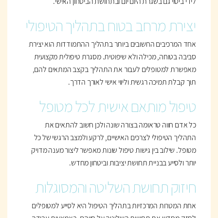
לידי ביטוי גם בשגרת היום יום ובתחושת הביטחון האישי.
יצירת מרחב בטוח בתהליך הטיפולי
אחד המרכיבים החשובים ביותר בתהליך ההתמודדות הוא יצירת
סביבה בטוחה, מכילה ולא שיפוטית. מסגרת טיפולית מקצועית
מאפשרת למטופלים לעבור את התהליך בקצב המתאים להם,
תוך קבלת תמיכה רגשית וליווי אישי לאורך הדרך.
טיפול מותאם אישית לכל מטופל
כל אדם חווה טראומה בצורה שונה ולכן חשוב להתאים את
התהליך הטיפולי לצרכים האישיים, לרקע ולמצב הרגשי של כל
מטופל. שילוב בין גישות טיפול שונות מאפשר ליצור מענה מדויק
יותר ולסייע בבניית תחושת יציבות וביטחון מחדש.
חיזוק תחושת השליטה והמסוגלות
אחת המטרות המרכזיות בתהליך הטיפול היא לסייע למטופלים