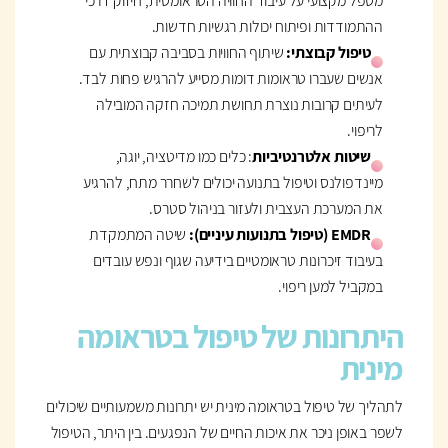
מטפל מקצועי על עיבוד החוויה הטראומטית, חיזוק דרכי
ההתמודדות ופיתוח יכולות רגשיות חדשות.
טיפול קבוצתי:
שיתוף החוויות בסביבה קבוצתית עם
אנשים שעברו טראומות דומות מסייע להרגיש פחות לבד.
לעיתים קרובות נוצרת תחושת תמיכה חזקה המובילה
לריפוי.
שיטות אלטרנטיביות
: כלים כמו מדיטציה, יוגה,
מיינדפולנס וטיפול בתנועה יכולים לשחרר מתח, להרגיע
את המערכת העצבית ולעזור בניהול סטרס.
EMDR (טיפול בתנועות עיניים):
שיטה המתמקדת
בעיבוד זיכרונות טראומטיים בידיעה שגוף ונפש עובדים
במקביל למען ריפוי.
היתרונות של טיפול בטראומה
מינית
לתהליך של טיפול בטראומה מינית יש יתרונות משמעותיים שיכולים
לשפר באופן ניכר את איכות החיים של הנפגעים. בין היתר, הטיפול