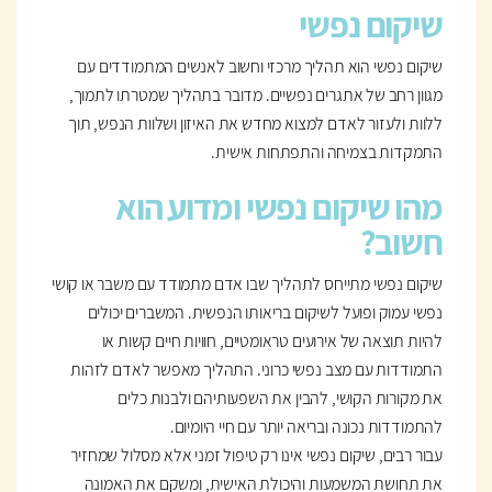
שיקום נפשי
שיקום נפשי הוא תהליך מרכזי וחשוב לאנשים המתמודדים עם
מגוון רחב של אתגרים נפשיים. מדובר בתהליך שמטרתו לתמוך,
ללוות ולעזור לאדם למצוא מחדש את האיזון ושלוות הנפש, תוך
התמקדות בצמיחה והתפתחות אישית.
מהו שיקום נפשי ומדוע הוא
חשוב?
שיקום נפשי מתייחס לתהליך שבו אדם מתמודד עם משבר או קושי
נפשי עמוק ופועל לשיקום בריאותו הנפשית. המשברים יכולים
להיות תוצאה של אירועים טראומטיים, חוויות חיים קשות או
התמודדות עם מצב נפשי כרוני. התהליך מאפשר לאדם לזהות
את מקורות הקושי, להבין את השפעותיהם ולבנות כלים
להתמודדות נכונה ובריאה יותר עם חיי היומיום.
עבור רבים, שיקום נפשי אינו רק טיפול זמני אלא מסלול שמחזיר
את תחושת המשמעות והיכולת האישית, ומשקם את האמונה