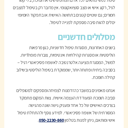
טיפול נפשי מתאים לכל אדם המחפש שינוי או תמיכה, בלי קשר
לגיל, רקע אישי או מצב סוציואקונומי. אין מדובר רק בטיפול למצבים
חמורים; גם שינויים קטנים בתחושה האישית או בתפקוד היומיומי
יכולים להוות סיבה מספקת לפנייה לטיפול.
מסלולים חדשניים
בשנים האחרונות, מסגרות טיפול חדשניות, כגון מרפאות
הוליסטיות או מסגרות קהילתיות אינטימיות, צוברות פופולריות.
למשל, המסגרת מציעה אלטרנטיבה לאשפוז פסיכיאטרי רגיל –
בסביבה ביתית ופתוחה יותר, שממוקדת בטיפול הוליסטי ובשילוב
קהילה תומכת.
אנחנו מאמינים במשבר כהזדמנות לצמיחה ומספקים למטופלים
סביבה תומכת המעודדת העצמה אישית. צוות המקום מתמקד
בצרכים האישיים של כל אחד ומעניק גישה שונה מהגישה
המסורתית של אשפוז פסיכיאטרי. למידע נוסף ולהתחלת טיפול
אישי ומותאם, ניתן לפנות בטלפון
050-2230-860
.