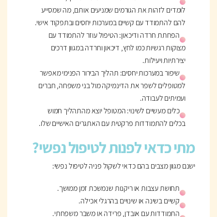
לומדים לזהות את הגורמים שמניעים אותם, מה שמסייע
להם להתמודד עם קשיים במערכות יחסים ובתפקוד אישי.
הפחתת חרדה ודיכאון: הטיפול עוזר להתמודד עם
מצוקות רגשיות כמו לחץ, דיכאון וחרדה במגוון דרכים
יצירתיות ויעילות.
שיפור במערכות יחסים: תהליך הבירור הפנימי מאפשר
למטופלים לשפר את הדינמיקה מול בני משפחה, חברים
ועמיתים לעבודה.
כלים מעשיים לשינוי: המטופל יוצא מהתהליך חמוש
בכלים להתמודדות פרקטית עם האתגרים האישיים שלו.
מתי כדאי לפנות לטיפול נפשי?
ישנם מגוון מצבים בהם כדאי לשקול פניה לטיפול נפשי:
תחושת עצבות או ריקנות שנמשכת זמן ממושך.
קשיים בשינה או שינויים בהרגלי אכילה.
התמודדות עם אובדן, פרידה או משבר משפחתי.