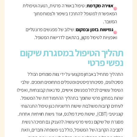
אווירה מקדמת
: טיפול באווירה פרטית, רגועה וטיפולית
המאפשרת למטופל להתרכז בשיפור ולצמוח מתוך
המשבר.
גמישות בזמן ובמקום
: שילוב של מפגשים פרונטליים
ואופציות לטיפול מקוון, בהתאם לדרישות המטופל.
תהליך הטיפול במסגרת שיקום
נפשי פרטי
התהליך מתחיל באבחון מקצועי על ידי צוות מומחים הכולל
פסיכולוגים, פסיכותרפיסטים ומטפלים מתחומים תומכים. שלבי
הטיפול עשויים לכלול מפגשים אישיים, סדנאות קבוצתיות, ואפילו
שהות במתקן פרטי שתומך בתהליך ההתמודדות של המטופל.
לעיתים קרובות משולבות שיטות חדשניות כגון טיפול התנהגותי
קוגניטיבי (CBT), שיטות מיינדפולנס, ועוד גישות חוויתיות אחרות.
מסגרת של שיקום נפשי פרטי עשויה להעניק גם תמיכה רגשית
לסביבה הקרובה של המטופל, כולל בני משפחה וחברים, וזאת