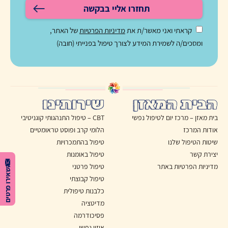
תחזרו אליי בבקשה
קראתי ואני מאשר/ת את
מדיניות הפרטיות
של האתר,
ומסכים/ה לשמירת המידע לצורך טיפול בפנייתי (חובה)
הבית המאזן
שירותינו
בית מאזן – מרכז יום לטיפול נפשי
CBT – טיפול התנהגותי קוגניטיבי
אודות המרכז
הלומי קרב ופוסט טראומטיים
שיטות הטיפול שלנו
טיפול בהתמכרויות
יצירת קשר
טיפול באומנות
מדיניות הפרטיות באתר
טיפול פרטני
השאירו פרטים
טיפול קבוצתי
כלבנות טיפולית
מדיטציה
פסיכודרמה
איזון נפשי