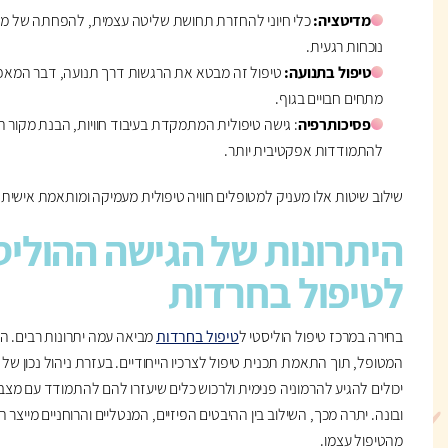
מדיטציה:
כלי חיוני להחזרת תחושת שליטה עצמית, להפחתה של מתח
נוכחות רגעית.
טיפול בתנועה:
טיפול זה מבטא את הרגשות דרך תנועה, דבר המא
מתחים חבויים בגוף.
פסיכותרפיה
: גישה טיפולית המתמקדת בעיבוד חוויות, הבנת מקור ה
להתמודדות אפקטיבית יותר.
שילוב שיטות אלו מעניק למטופלים חוויה טיפולית מעמיקה ומותאמת אישית.
היתרונות של הגישה ההולי
לטיפול בחרדות
בחירה במרכז טיפול הוליסטי ל
טיפול בחרדות
מביאה עמה יתרונות רבים. ה
המטופל, תוך התאמת תכנית טיפול לצרכיו הייחודיים. בעזרת ניהול נכון ש
יכולים להגיע להרמוניה פנימית ולרכוש כלים שיעזרו להם להתמודד עם מצב
ובונה. יתרה מכך, השילוב בין ההיבטים הפיזיים, המנטליים והרוחניים מיי
מהטיפול עצמו.