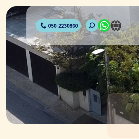
050-2230860
ל