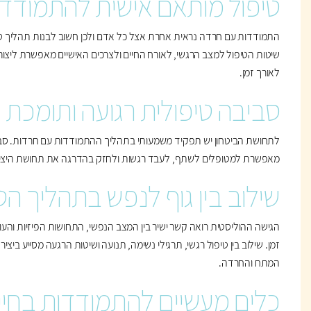
טיפול מותאם אישית להתמודד
התמודדות עם חרדה נראית אחרת אצל כל אדם ולכן חשוב לבנות תהליך טי
שיטות הטיפול למצב הרגשי, לאורח החיים ולצרכים האישיים מאפשרת ליצור תה
לאורך זמן.
סביבה טיפולית רגועה ותומכת
לתחושת הביטחון יש תפקיד משמעותי בתהליך ההתמודדות עם חרדות. סביב
מאפשרת למטופלים לשתף, לעבד רגשות ולחזק בהדרגה את תחושת היציבות 
שילוב בין גוף לנפש בתהליך הטי
הגישה ההוליסטית רואה קשר ישיר בין המצב הנפשי, התחושות הפיזיות והעו
זמן. שילוב בין טיפול רגשי, תרגילי נשימה, תנועה ושיטות הרגעה מסייע ביצ
המתח והחרדה.
כלים מעשיים להתמודדות בחיי ה