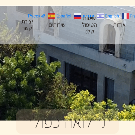
Fr
English
עִבְרִית
Español
Русский
שיטות
יצירת
אודות
הטיפול
שירותים
קשר
שלנו
תחלואה כפולה