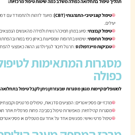
תהליך טיפול בתחלואה כפולה משלב כמה שיטות טיפול מרכזיות:
טיפול קוגניטיבי-התנהגותי (CBT)
: מיועד לזהות ולהתמודד עם דפו
יעילים.
טיפול קבוצתי
: סיוע במתן תמיכה רגשית ולמידה מהאנשים הנמצאים 
טיפול תרופתי
: שימוש בתרופות שמסייעות באיזון כימי במוח ובהפחת
טכניקות מיינדפולנס
: תרגול חיבור לגוף ולרגע ההווה כאמצעי להפ
מסגרות המתאימות לטיפול
כפולה
למטופלים קיימות מגוון מסגרות שבעזרתן ניתן לקבל טיפול בתחלואה 
מרכזי יום פסיכיאטריים: המציעים סדנאות, טיפולים פרטניים וקבוצתיים
מסגרות קהילתיות: מאפשרות טיפול בסביבה פחות פורמלית ויותר תו
טיפול פרטי ואישי: מפגשים אחד על אחד עם מטפלים או פסיכיאטרים 
מרכז המספק מענה הוליסט