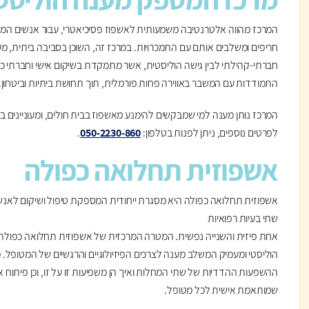
המרכז מהווה אלטרנטיבה משמעותית לאשפוז פסיכיאטרי, עבור אנשים המ
חריפים ומשלבים אותם עם התמכרויות. במרכז זה, השוכן בסביבה ביתית, מע
חברתי-קהילתי לבין גישה הוליסטית, אשר מתמקדת בשיקום אישי וחברתי
התמודדות עם המשבר באווירה פחות פורמלית, תוך תחושת ביתיות וביטחון.
המרכז נותן מענה למי שמבקשים להימנע מאשפוז בבית חולים, ומעוניינים ב
לפרטים נוספים, ניתן לפנות בטלפון:
050-2230-860
.
אשפוזית תחלואה כפולה
אשפוזית תחלואה כפולה היא מסגרת ייחודית המספקת טיפול ושיקום לאנש
שתי בעיות רפואיות
אחת פיזית והשנייה נפשית. המטרה המרכזית של אשפוזית תחלואה כפולה ה
הוליסטי ומעמיק המשלב מענה לצרכים הפיזיולוגיים והרגשיים של המטופל.
ההשפעות ההדדיות של שתי המחלות ואיך הן משפיעות זו על זו, וכן פיתוח 
שמותאמת אישית לכל מטופל.