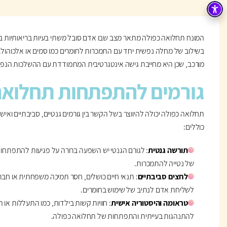
המונח תחלואה כפולה מתאר מצב שבו אדם סובל משתי בעיות בריאותיות בו
בשילוב של מחלה נפשית יחד עם התמכרות לחומרים כמו סמים או אלכוהול. 
מורכב, שכן היא מחייבת גישה אינטגרטיבית המתמודדת עם ההשלכות הנפש
גורמים להתפתחות תחלואה
תחלואה כפולה יכולה להיווצר בשל הקשר בין גורמים גנטיים, סביבתיים ואי
כוללים:
תורשה גנטית
: לגורם הגנטי יש השפעה ברורה על פגיעות להתפתחות
של נטייה להתמכרות.
לחצים סביבתיים
: תנאי חיים כושלים, חסר תמיכה משפחתית או חברי
לשליחת אדם לנתיב של שימוש בחומרים.
טראומה והיסטוריה אישית
: חוויות קשות בילדות, כמו התעללות או ה
להתנהגות בעייתית והתפתחות של תחלואה כפולה.