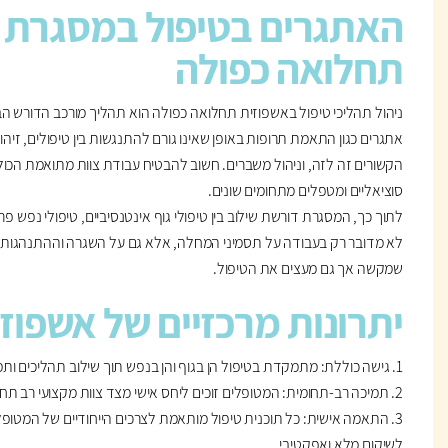
האתגרים בטיפול במסגרת 
תחלואה כפולה
ניהול תהליכי טיפול באשפוזית תחלואה כפולה הוא תהליך מורכב הדורש הב
אתגרים כגון התאמת תרופות באופן שאינו גורם להתנגשות בין טיפולים, זיהוי 
הקשורים זה לזה, וניהול משברים. חשוב להבטיח עבודת צוות מתואמת הכולל
סוציאליים ומטפלים מתחומים שונים.
לתוך כך, המסגרת דורשת שילוב בין טיפולי גוף אינטנסיביים, טיפולי נפש פ
לא מדובר רק בעבודה על תסמיני המחלה, אלא גם על השגרה וההתנהגות ה
שמקשה אך גם מעצים את הטיפול.
יתרונות מרכזיים של אשפוז
1. גישה כוללת: מתמקדת בטיפול הן בגוף והן בנפש תוך שילוב תהליכים ותמיכה רגשית.
2. תמיכה רב-תחומית: המטופלים זוכים ליחס אישי מצד צוות מקצועי רב תחומי.
3. התאמה אישית: כל תוכנית טיפול מותאמת לצרכים הייחודיים של המטופ
לשיקום מלא ואפקטיבי.