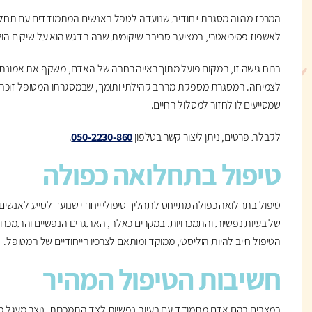
המרכז מהווה מסגרת ייחודית שנועדה לטפל באנשים המתמודדים עם תחלו
לאשפוז פסיכיאטרי, המציעה סביבה שיקומית שבה הדגש הוא על שיקום הול
ברוח גישה זו, המקום פועל מתוך ראייה רחבה של האדם, משקף את אמונת
לצמיחה. המסגרת מספקת מרחב קהילתי ותומך, שבמסגרתו המטופל זוכה ל
שמסייעים לו לחזור למסלול החיים.
לקבלת פרטים, ניתן ליצור קשר בטלפון
050-2230-860
.
טיפול בתחלואה כפולה
טיפול בתחלואה כפולה מתייחס לתהליך טיפולי ייחודי שנועד לסייע לאנשי
של בעיות נפשיות והתמכרויות. במקרים כאלה, האתגרים הנפשיים והתמכרויות
הטיפול חייב להיות הוליסטי, ממוקד ומותאם לצרכיו הייחודיים של המטופל.
חשיבות הטיפול המהיר
במצבים בהם אדם מתמודד עם בעיות נפשיות לצד התמכרות, נוצר מעגל 