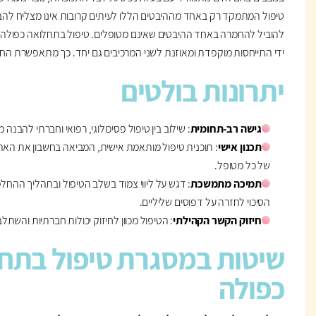
טיפול המתמקד רק באחד מההיבטים הללו לעיתים קרובות אינו מצליח לה
להוביל להחמרה באחד ההיבטים שאינם מטופלים. טיפול בתחלואה כפולה 
ידי התייחסות מוקפדת ומאוזנת לשני המרכיבים גם יחד. כך מתאפשרת החל
יתרונות בולטים
גישה רב-תחומית
: שילוב בין טיפול פסיכולוגי, רפואי וחברתי להבנה
תכנון אישי
: תוכנית טיפול מותאמת אישית, המביאה בחשבון את האתג
של כל מטופל.
תמיכה מתמשכת
: דגש על ליווי צמוד בשלב הטיפול ובתהליך ההח
הסיכוי לחזרה על דפוסים שליליים.
חיזוק הקשר הקהילתי
: הטיפול מכוון לחיזוק יכולות חברתיות והשת
שיטות במסגרת טיפול בתח
כפולה