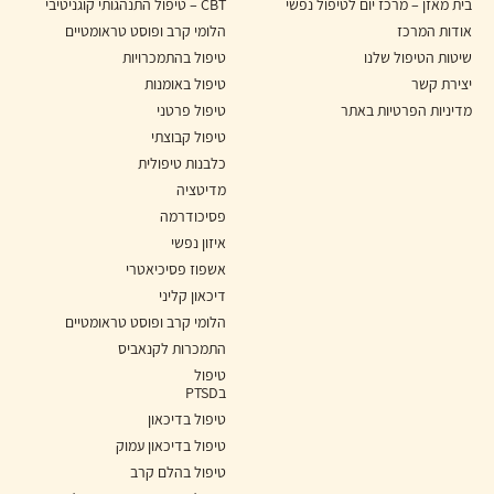
בית מאזן – מרכז יום לטיפול נפשי
CBT – טיפול התנהגותי קוגניטיבי
אודות המרכז
הלומי קרב ופוסט טראומטיים
שיטות הטיפול שלנו
טיפול בהתמכרויות
יצירת קשר
טיפול באומנות
מדיניות הפרטיות באתר
טיפול פרטני
טיפול קבוצתי
כלבנות טיפולית
מדיטציה
פסיכודרמה
איזון נפשי
אשפוז פסיכיאטרי
דיכאון קליני
הלומי קרב ופוסט טראומטיים
התמכרות לקנאביס
טיפול
בPTSD
טיפול בדיכאון
טיפול בדיכאון עמוק
טיפול בהלם קרב